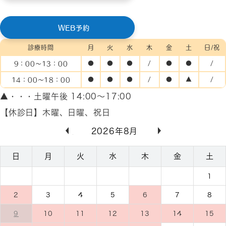
WEB予約
診療時間
月
火
水
木
金
土
日/祝
9：00～13：00
●
●
●
/
●
●
/
14：00～18：00
●
●
●
/
●
▲
/
▲・・・土曜午後 14:00～17:00
【休診日】木曜、日曜、祝日
«
»
2026年8月
日
月
火
水
木
金
土
1
2
3
4
5
6
7
8
9
10
11
12
13
14
15