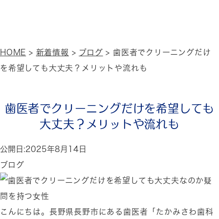
ホー
当院につい
ドクター紹
診療案
アクセ
求人案
新着情
ム
て
介
内
ス
内
報
HOME
>
新着情報
>
ブログ
>
歯医者でクリーニングだけ
を希望しても大丈夫？メリットや流れも
歯医者でクリーニングだけを希望しても
大丈夫？メリットや流れも
公開日:
2025年8月14日
ブログ
こんにちは。長野県長野市にある歯医者「たかみさわ歯科