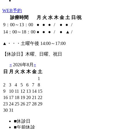
WEB予約
診療時間
月
火
水
木
金
土
日/祝
9：00～13：00
●
●
●
/
●
●
/
14：00～18：00
●
●
●
/
●
▲
/
▲・・・土曜午後 14:00～17:00
【休診日】木曜、日曜、祝日
«
2026年8月
»
日
月
火
水
木
金
土
1
2
3
4
5
6
7
8
9
10
11
12
13
14
15
16
17
18
19
20
21
22
23
24
25
26
27
28
29
30
31
■
休診日
■
午前休診