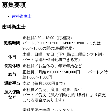
募集要項
歯科衛生士
歯科衛生士
正社員8:30～18:00（応相談）
勤務時間
パート／9:00〜13:00・14:00〜18:00 （または
9:00〜18:00の間の5時間程度）
木曜、日曜、祝日（正社員は土曜日シフト制・
休日
パートは週3〜5日勤務できる方）
長期休暇
正社員／お盆休み、年末年始など
正社員／月給190,000〜240,000円 パート／時
給与
給1,000〜1,500円
通勤手当
支給（毎月5,000円まで）
正社員／労災、雇用、健康、厚生
加入保険
パート／労災（加入保険は雇用条件により変更
など
になる場合があります）
歯科医師の診療アシスタント