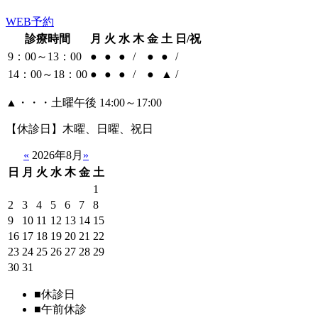
WEB予約
診療時間
月
火
水
木
金
土
日/祝
9：00～13：00
●
●
●
/
●
●
/
14：00～18：00
●
●
●
/
●
▲
/
▲・・・土曜午後 14:00～17:00
【休診日】木曜、日曜、祝日
«
2026年8月
»
日
月
火
水
木
金
土
1
2
3
4
5
6
7
8
9
10
11
12
13
14
15
16
17
18
19
20
21
22
23
24
25
26
27
28
29
30
31
■
休診日
■
午前休診