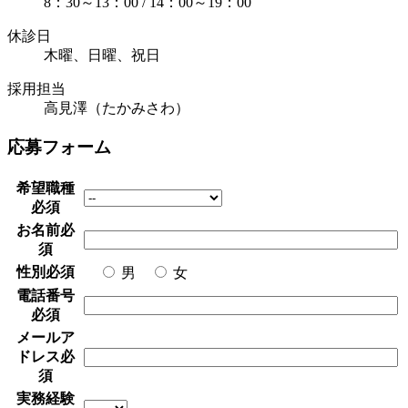
8：30～13：00 / 14：00～19：00
休診日
木曜、日曜、祝日
採用担当
高見澤（たかみさわ）
応募フォーム
希望職種
必須
お名前
必
須
性別
必須
男
女
電話番号
必須
メールア
ドレス
必
須
実務経験