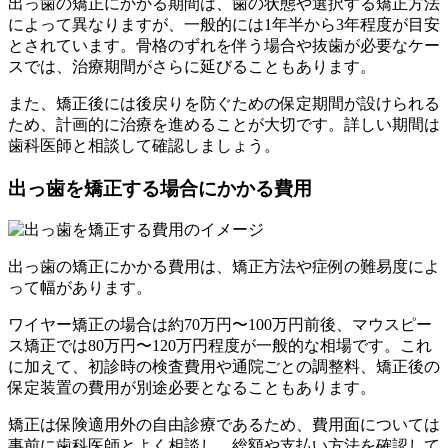
出っ歯の矯正にかかる期間は、歯の状態や選択する矯正方法
によって異なりますが、一般的には1年半から3年程度が目安
とされています。骨格のずれを伴う場合や抜歯が必要なケー
スでは、治療期間がさらに延びることもあります。
また、矯正後には後戻りを防ぐための保定期間が設けられる
ため、計画的に治療を進めることが大切です。詳しい期間は
歯科医師と相談して確認しましょう。
出っ歯を矯正する場合にかかる費用
出っ歯の矯正にかかる費用は、矯正方法や症例の難易度によ
って幅があります。
ワイヤー矯正の場合は約70万円〜100万円前後、マウスピー
ス矯正では80万円〜120万円程度が一般的な相場です。これ
に加えて、初診時の検査費用や通院ごとの調整料、矯正後の
保定装置の費用が別途必要となることもあります。
矯正は保険適用外の自由診療であるため、費用面については
事前に歯科医師とよく相談し、総額や支払い方法を確認して