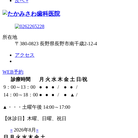
次へ »
所在地
〒380-0823 長野県長野市南千歳2-12-4
アクセス
WEB予約
診療時間
月
火
水
木
金
土
日/祝
9：00～13：00
●
●
●
/
●
●
/
14：00～18：00
●
●
●
/
●
▲
/
▲・・・土曜午後 14:00～17:00
【休診日】木曜、日曜、祝日
«
2026年8月
»
日
月
火
水
木
金
土