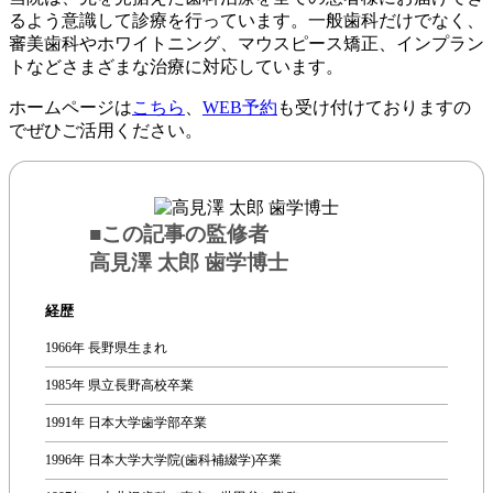
るよう意識して診療を行っています。一般歯科だけでなく、
審美歯科やホワイトニング、マウスピース矯正、インプラン
トなどさまざまな治療に対応しています。
ホームページは
こちら
、
WEB予約
も受け付けておりますの
でぜひご活用ください。
■この記事の監修者
高見澤 太郎 歯学博士
経歴
1966年 長野県生まれ
1985年 県立長野高校卒業
1991年 日本大学歯学部卒業
1996年 日本大学大学院(歯科補綴学)卒業