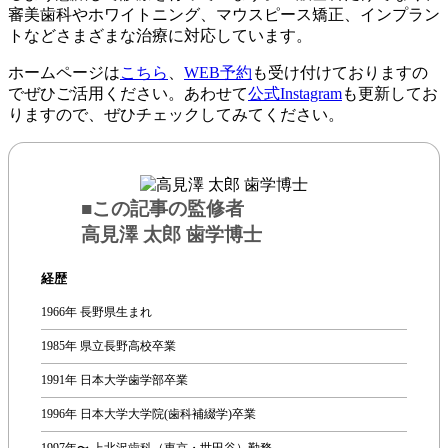
審美歯科やホワイトニング、マウスピース矯正、インプラン
トなどさまざまな治療に対応しています。
ホームページは
こちら
、
WEB予約
も受け付けておりますの
でぜひご活用ください。あわせて
公式Instagram
も更新してお
りますので、ぜひチェックしてみてください。
■この記事の監修者
高見澤 太郎 歯学博士
経歴
1966年 長野県生まれ
1985年 県立長野高校卒業
1991年 日本大学歯学部卒業
1996年 日本大学大学院(歯科補綴学)卒業
1997年〜 上北沢歯科（東京・世田谷）勤務