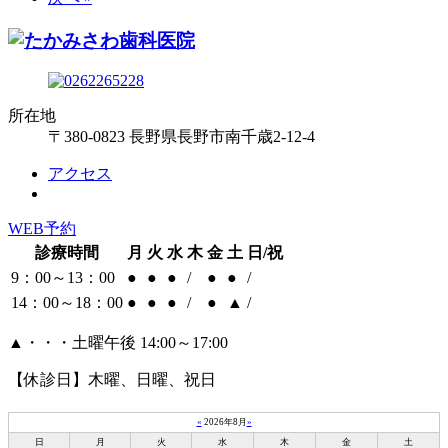
所在地
〒380-0823 長野県長野市南千歳2-12-4
アクセス
WEB予約
診療時間
月
火
水
木
金
土
日/祝
9：00～13：00
●
●
●
/
●
●
/
14：00～18：00
●
●
●
/
●
▲
/
▲・・・土曜午後 14:00～17:00
【休診日】木曜、日曜、祝日
«
2026年8月
»
日
月
火
水
木
金
土