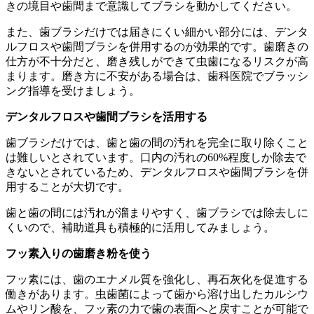
きの境目や歯間まで意識してブラシを動かしてください。
また、歯ブラシだけでは届きにくい細かい部分には、デンタ
ルフロスや歯間ブラシを併用するのが効果的です。歯磨きの
仕方が不十分だと、磨き残しができて虫歯になるリスクが高
まります。磨き方に不安がある場合は、歯科医院でブラッシ
ング指導を受けましょう。
デンタルフロスや歯間ブラシを活用する
歯ブラシだけでは、歯と歯の間の汚れを完全に取り除くこと
は難しいとされています。口内の汚れの60%程度しか除去で
きないとされているため、デンタルフロスや歯間ブラシを併
用することが大切です。
歯と歯の間には汚れが溜まりやすく、歯ブラシでは除去しに
くいので、補助道具も積極的に活用してみましょう。
フッ素入りの歯磨き粉を使う
フッ素には、歯のエナメル質を強化し、再石灰化を促進する
働きがあります。虫歯菌によって歯から溶け出したカルシウ
ムやリン酸を、フッ素の力で歯の表面へと戻すことが可能で