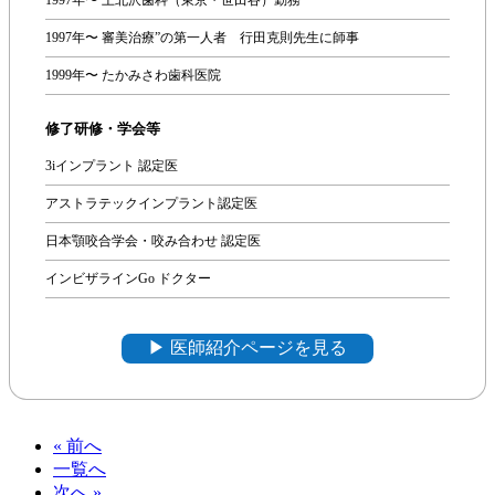
1997年〜 審美治療”の第一人者 行田克則先生に師事
1999年〜 たかみさわ歯科医院
修了研修・学会等
3iインプラント 認定医
アストラテックインプラント認定医
日本顎咬合学会・咬み合わせ 認定医
インビザラインGo ドクター
▶︎ 医師紹介ページを見る
« 前へ
一覧へ
次へ »